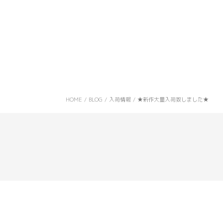
HOME
/
BLOG
/
入荷情報
/
★新作大量入荷致しました★