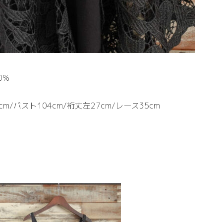
0%
cm/バスト104cm/裄丈左27cm/レース35cm