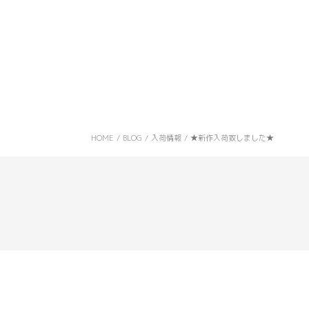
HOME
/
BLOG
/
入荷情報
/
★新作入荷致しました★