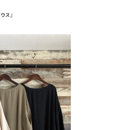
ラウス
』