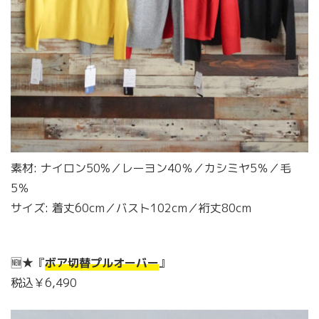
素材: ナイロン50%／レーヨン40％／カシミヤ5％／毛
5％
サイズ: 着丈60cm／バスト102cm／裄丈80cm
🆕★『
ボア切替プルオーバー
』
税込￥6,490