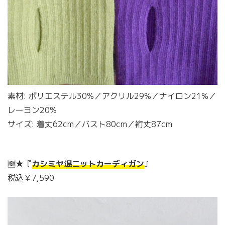
素材: ポリエステル30%／アクリル29%／ナイロン21%／
レーヨン20%
サイズ: 着丈62cm／バスト80cm／裄丈87cm
🆕★『
カシミヤ混ニットカーディガン
』
税込￥7,590