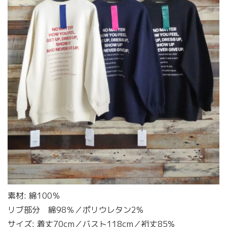
素材: 綿100％
リブ部分 綿98％／ポリウレタン2%
サイズ: 着丈70cm／バスト118cm／裄丈85%