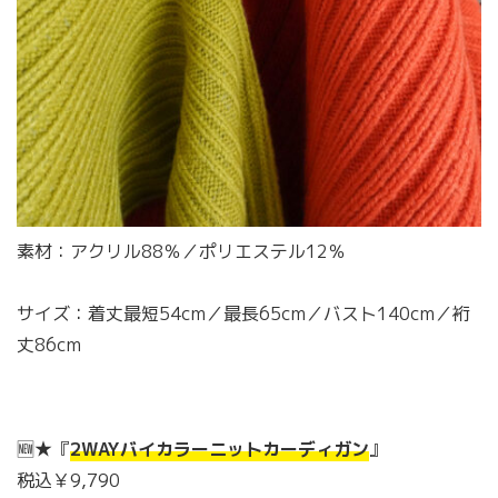
素材：アクリル88％／ポリエステル12％
サイズ：着丈最短54cm／最長65cm／バスト140cm／裄
丈86cm
🆕★『
2WAYバイカラーニットカーディガン
』
税込￥9,790