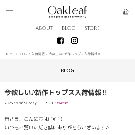
ABOUT
BLOG
STORE
HOME
/
BLOG
/
入荷情報
/
今欲しい♪新作トップス入荷情報‼️
BLOG
今欲しい♪新作トップス入荷情報‼️
2025.11.16 Sunday
POST :
takemi
皆さま、こんにちは( ´∀｀)
いつもご覧いただき誠にありがとうございます♪