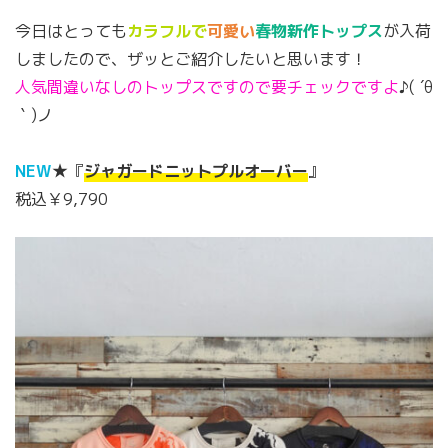
今日はとっても
カラフルで
可愛い
春物新作トップス
が入荷
しましたので、ザッとご紹介したいと思います！
人気間違いなしのトップスですので要チェックですよ
♪( ´θ
｀)ノ
NEW
★『
ジャガードニットプルオーバー
』
税込￥9,790