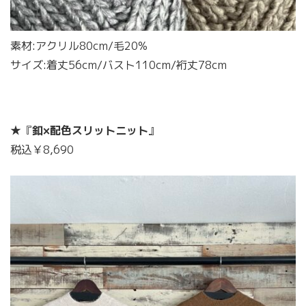
素材:アクリル80cm/毛20%
サイズ:着丈56cm/バスト110cm/裄丈78cm
★『
釦×配色スリットニット
』
税込￥8,690