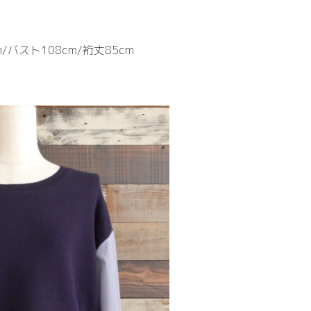
/バスト108cm/裄丈85cm