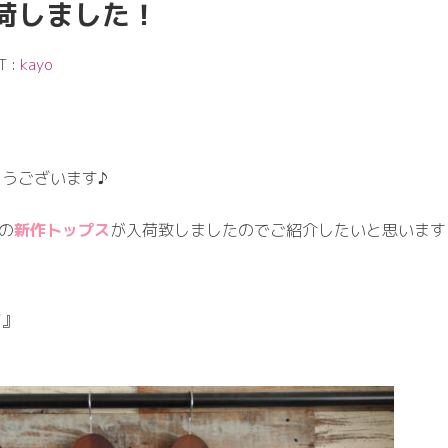
荷しました！
T :
kayo
うございます♪
の
新作トップス
が入荷致しましたのでご紹介したいと思います
ツ
』