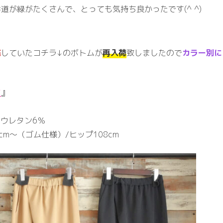
道が緑がたくさんで、とっても気持ち良かったです(^ ^)
売
していたコチラ↓のボトムが
再入荷
致しましたので
カラー別に
ツ
』
リウレタン6％
4cm〜（ゴム仕様）/ヒップ108cm