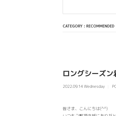
シックな色味の着回し力抜
暗くなりがちな秋冬に差し
RECOMMENDED
おすすめコーディネート
はコ
【
ベージュ
着用
】
NEW◇『
袖ボリュームクル
ロングシーズン
2022.09.14 Wednesday
P
皆さま、こんにちは(^^)
いつもご覧頂き誠にありがと