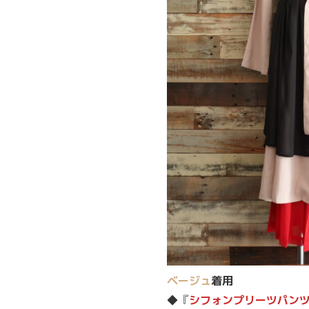
着丈のスッキリとしたデザ
もあるキレイめ大人コーデに
サラッとした生地感がとっ
ベージュ
着用
◆『
シフォンプリーツパン