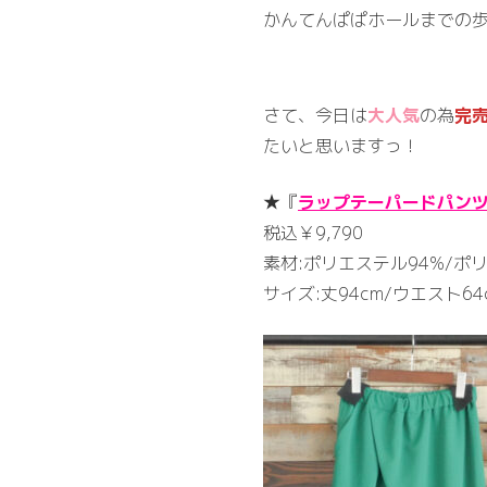
かんてんぱぱホールまでの歩
さて、今日は
大人気
の為
完
たいと思いますっ！
★『
ラップテーパードパン
税込￥9,790
素材:ポリエステル94%/ポ
サイズ:丈94cm/ウエスト6