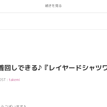
群な
ベージュ
、
ブラック
！
色になる
グリーン
！
チラ↓↓↓
ーネックニット
』ブラックを合わせて♪
着回しできる♪『レイヤードシャツ
OST :
takemi
うございます♪