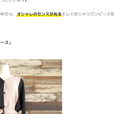
の中から、
オシャレのセンスが光る
キレイめシャツワンピースを
】
ピース
』