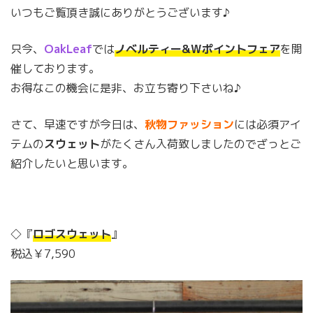
いつもご覧頂き誠にありがとうございます♪
只今、
OakLeaf
では
ノベルティー&Wポイントフェア
を開
催しております。
お得なこの機会に是非、お立ち寄り下さいね♪
さて、早速ですが今日は、
秋物ファッション
には必須アイ
テムの
スウェット
がたくさん入荷致しましたのでざっとご
紹介したいと思います。
◇『
ロゴスウェット
』
税込￥7,590