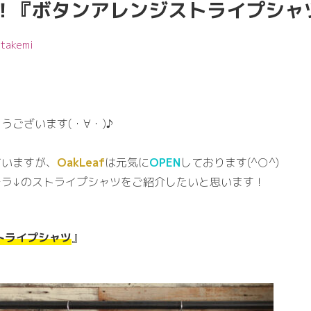
！『ボタンアレンジストライプシャ
:
takemi
うございます(・∀・)♪
ていますが、
OakLeaf
は元気に
OPEN
しております(^○^)
チラ↓のストライプシャツをご紹介したいと思います！
トライプシャツ
』