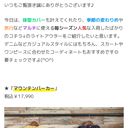
いつもご覧頂き誠にありがとうございます♪
今日は、
体型カバー
も叶えてくれたり、
季節の変わりめ
や
旅行
など
マルチ
に使える
毎シーズン
人気
な入荷したばかり
のコチラ↓のライトアウターをご紹介したいと思います。
デニムなどカジュアルスタイルにはもちろん、スカートや
ワンピースに合わせたコーディネートもおすすめです◎
要チェックですよ(^O^)
★『
マウンテンパーカー
』
税込￥17,990