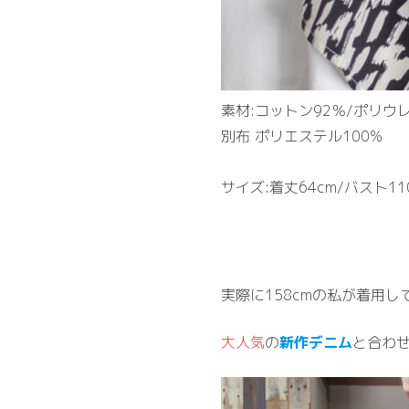
素材:コットン92％/ポリウ
別布 ポリエステル100%
サイズ:着丈64cm/バスト110
実際に158cmの私が着用し
大人気
の
新作デニム
と合わ