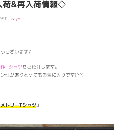
入荷&再入荷情報◇
OST :
kayo
うございます♪
新作Tシャツ
をご紹介します。
ン性がありとってもお気に入りです(^^)
メトリーTシャツ
』