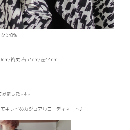
レタン8%
cm/裄丈 右53cm/左44cm
てみました↓↓↓
せてキレイめカジュアルコーディネート♪