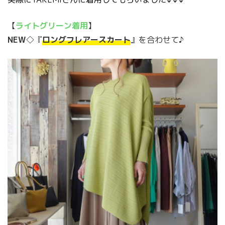
【
ライトグリーン着用
】
NEW
◇『
ロングフレアースカート
』を合わせて♪