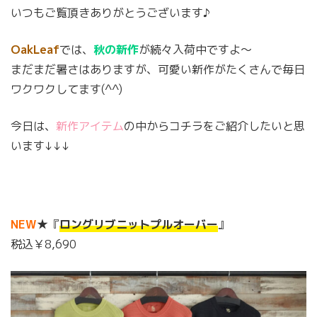
いつもご覧頂きありがとうございます♪
OakLeaf
では、
秋の新作
が続々入荷中ですよ〜
まだまだ暑さはありますが、可愛い新作がたくさんで毎日
ワクワクしてます(^^)
今日は、
新作アイテム
の中からコチラをご紹介したいと思
います↓↓↓
NEW
★『
ロングリブニットプルオーバー
』
税込￥8,690