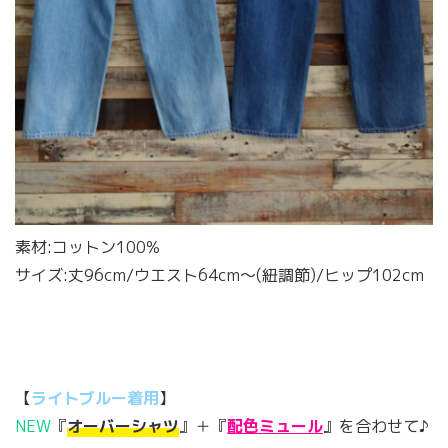
素材:コットン100%
サイズ:丈96cm/ウエスト64cm〜(紐調節)/ヒップ102cm
【
ライトブルー着用
】
NEW
『
オーバーシャツ
』＋『
配色ミュール
』を合わせて♪