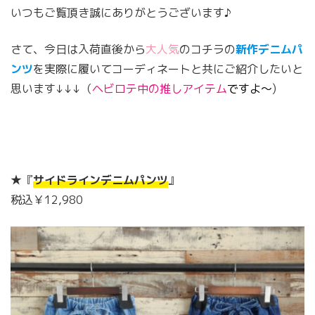
いつもご覧頂き誠にありがとうございます♪
さて、今日は入荷直後から
大人気
のコチラの
新作デニムパ
ンツ
を実際に履いてコーディネートと共にご紹介したいと
思います↓↓↓（
ヘビロテ中の推しアイテム
ですよ〜
)
★『
サイドラインデニムパンツ
』
税込￥12,980