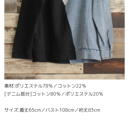
素材:ポリエステル78％／コットン22％
[デニム部分]コットン80％／ポリエステル20％
サイズ:着丈65cm／バスト108cm／裄丈83cm