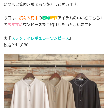
いつもご覧頂き誠にありがとうございます。
今日は、
続々入荷中
の
春物
新作
アイテム
の中からこちら↓
の
おすすめ
ワンピース
をご紹介したいと思います♪
★『
ステッチイレギュラーワンピース
』
税込￥11,880