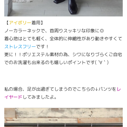
【
アイボリー
着用】
ノーカラーネックで、首周りスッキリな印象に◎
着心地はとても軽く、全体的に伸縮性があり動きやすくて
ストレスフリー
です！
更に！！ポリエステル素材の為、シワになりづらくご自宅
でのお洗濯も出来るのも嬉しいポイントです( ´∀｀)
私の場合、足が出過ぎてしまうのでこちらの↓パンツを
レ
イヤード
してみましたよ。