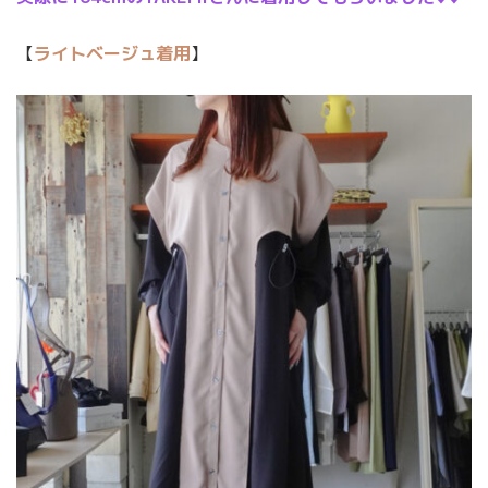
【
ライトベージュ着用
】