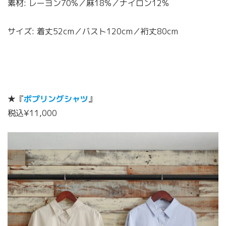
素材: レーヨン70%／麻18%／ナイロン12%
サイズ: 着丈52cm／バスト120cm／裄丈80cm
★『
ポプリングシャツ
』
税込¥11,000