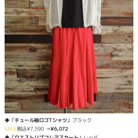
◆『
チュール袖ロゴTシャツ
』ブラック
SALE
税込¥7,590 →
¥6,072
◆『
ウエストリブフレアスカート
』レッド