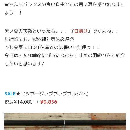
皆さんもバランスの良い食事でこの暑い夏を乗り切りまし
ょう！！
暑い夏の天敵といったら、、、『
日焼け
』ですよね、、
年齢的にも、紫外線対策は必須◎
でも真夏にロンTを着るのは暑いし無理っ！！
今日はそんな季節にぴったりなおすすめの羽織りをご紹介
したいと思います♪
SALE
★『シアージップアップブルゾン』
税込
¥14,080
→
¥9,856