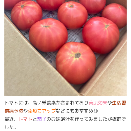
トマトには、高い栄養素が含まれており
美肌効果
や
生活習
慣病予防
や
免疫力アップ
などにもおすすめ◎
最近、
トマト
と
茄子
のお味噌汁を作ってみましたが抜群で
した。