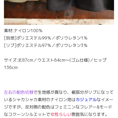
素材:ナイロン100％
[別地]ポリエステル99％／ポリウレタン1％
[リブ]ポリエステル97％／ポリウレタン3％
サイズ:丈87cm／ウエスト64cm〜(ゴム仕様)／ヒップ
136cm
左右の配色切替
で生地感が異なり、裾部分がリブになって
いるシャカシャカ素材のナイロン地は
カジュアル
なイメー
ジですが、反対側の配色はフェミニンなフレアー&モード
なコクーンシルエットで
女性らしい
雰囲気になります。