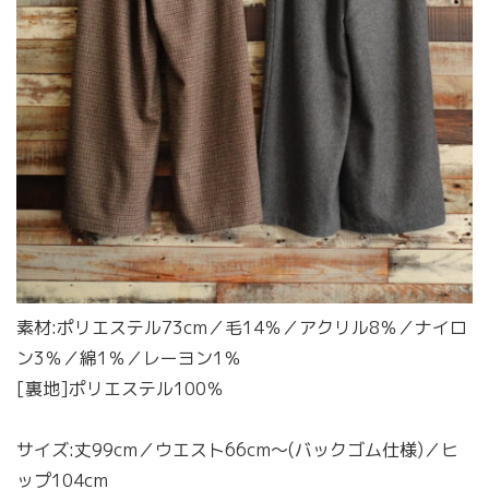
素材:ポリエステル73cm／毛14％／アクリル8％／ナイロ
ン3％／綿1％／レーヨン1％
[裏地]ポリエステル100％
サイズ:丈99cm／ウエスト66cm〜(バックゴム仕様)／ヒ
ップ104cm