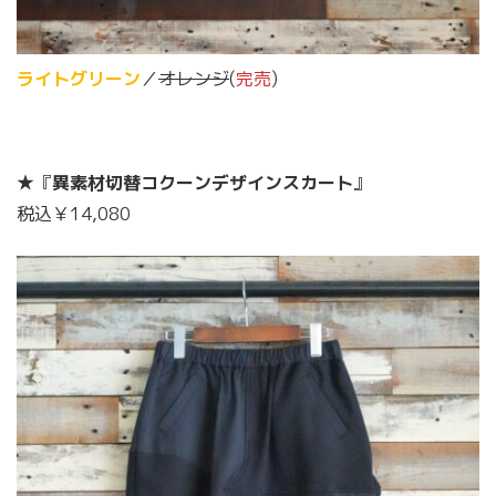
ライトグリーン
／
オレンジ
(
完売
)
★『
異素材切替コクーンデザインスカート
』
税込￥14,080