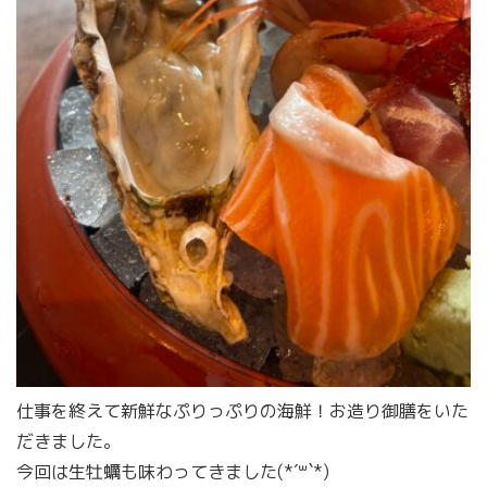
仕事を終えて新鮮なぷりっぷりの海鮮！お造り御膳をいた
だきました。
今回は生牡蠣も味わってきました(*´꒳`*)