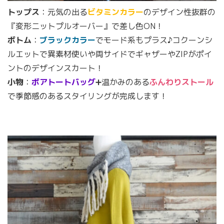
トップス
：元気の出る
ビタミンカラー
のデザイン性抜群の
『変形ニットプルオーバー』で差し色ON！
ボトム
：
ブラックカラー
でモード系もプラス♪コクーンシ
ルエットで異素材使いや両サイドでギャザーやZIPがポイ
ントのデザインスカート！
小物
：
ボアトートバッグ
➕温かみのある
ふんわりストール
で季節感のあるスタイリングが完成します！