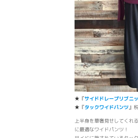
★『
サイドドレープリブニ
★『
タックワイドパンツ
』税
上半身を華奢見せしてくれ
に最適なワイドパンツ！