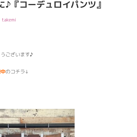
に♪『コーデュロイパンツ』
:
takemi
うございます♪
騰中
のコチラ↓