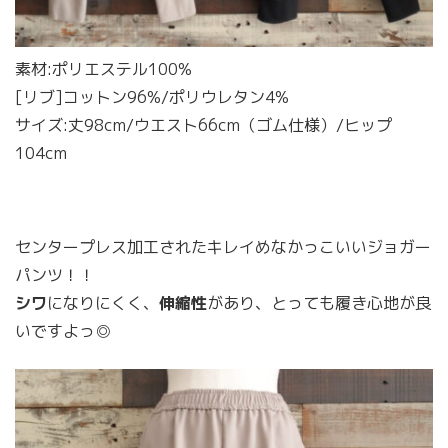
素材:ポリエステル100%
[リブ]コットン96%/ポリウレタン4%
サイズ:丈98cm/ウエスト66cm（ゴム仕様）/ヒップ
104cm
センタープレス加工されたキレイめなかっこいいジョガー
パンツ！！
シワ
になりにくく、
伸縮性
があり、とっても履き心地が良
いですよっ◎